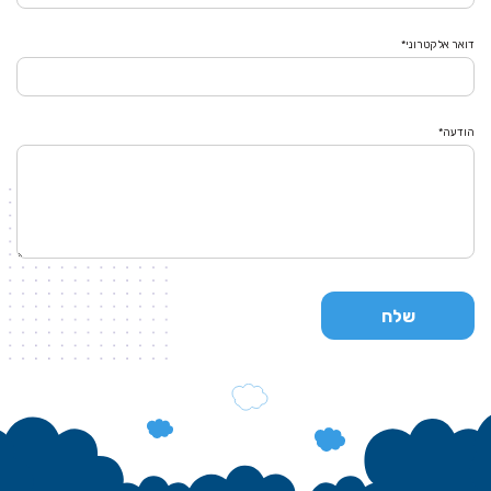
דואר אלקטרוני*
הודעה*