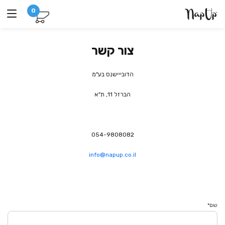
0
צור קשר
הדובייישנס בע"מ
הברזל 11, ת"א
054-9808082
info@napup.co.il
שם*